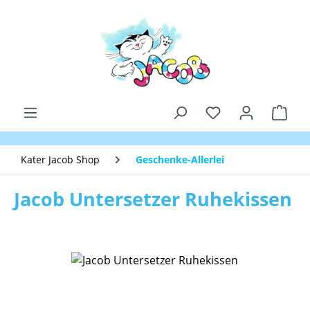
Zum Hauptinhalt springen
Du hast 0 Produk
Ware
Kater Jacob Shop
Geschenke-Allerlei
Jacob Untersetzer Ruhekissen
Bildergalerie überspringen