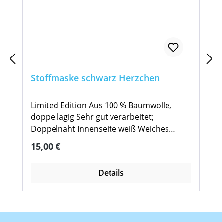
Stoffmaske schwarz Herzchen
Limited Edition Aus 100 % Baumwolle,
doppellagig Sehr gut verarbeitet;
Doppelnaht Innenseite weiß Weiches
Material, angenehme Ohrschlaufen
Regulärer Preis:
15,00 €
Einheitsgröße Maschinenwäsche 60 %
möglich Nur für den privaten Gebrauch;
Details
kein Medizinprodukt, keine
Schutzausrüstung. Aus hygienischen
Gründen vom Umtausch ausgeschlossen.