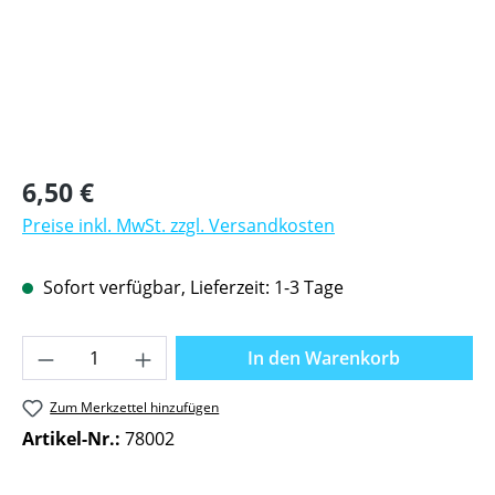
Regulärer Preis:
6,50 €
Preise inkl. MwSt. zzgl. Versandkosten
Sofort verfügbar, Lieferzeit: 1-3 Tage
Produkt Anzahl: Gib den gewünschten Wer
In den Warenkorb
Zum Merkzettel hinzufügen
Artikel-Nr.:
78002