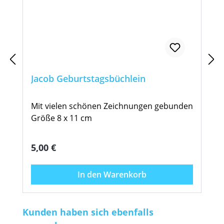
Jacob Geburtstagsbüchlein
Mit vielen schönen Zeichnungen gebunden
Größe 8 x 11 cm
Regulärer Preis:
5,00 €
In den Warenkorb
Produktgalerie überspringen
Kunden haben sich ebenfalls