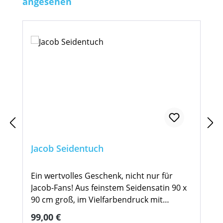
angesehen
Jacob Seidentuch
Ein wertvolles Geschenk, nicht nur für
Jacob-Fans! Aus feinstem Seidensatin 90 x
90 cm groß, im Vielfarbendruck mit
handrolliertem Saum und Signatur von
Regulärer Preis:
99,00 €