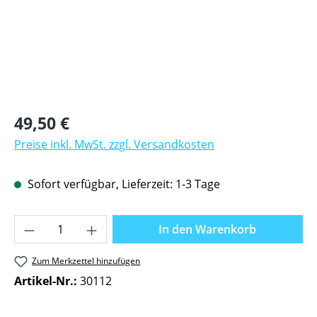
Regulärer Preis:
49,50 €
Preise inkl. MwSt. zzgl. Versandkosten
Sofort verfügbar, Lieferzeit: 1-3 Tage
Produkt Anzahl: Gib den gewünschten Wer
In den Warenkorb
Zum Merkzettel hinzufügen
Artikel-Nr.:
30112