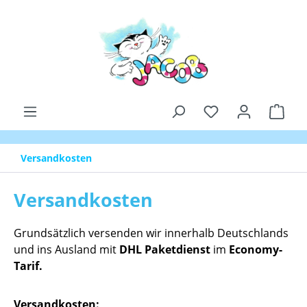
Zum Hauptinhalt springen
Du hast 0 Produk
Ware
Versandkosten
Versandkosten
Grundsätzlich versenden wir innerhalb Deutschlands
und ins Ausland mit
DHL Paketdienst
im
Economy-
Tarif.
Versandkosten: